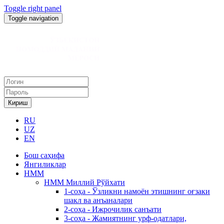
Toggle right panel
Toggle navigation
Кириш
RU
UZ
EN
Бош саҳифа
Янгиликлар
НММ
НММ Миллий Рўйхати
1-соҳа - Ўзликни намоён этишнинг оғзаки
шакл ва анъаналари
2-соҳа - Ижрочилик санъати
3-соҳа - Жамиятнинг урф-одатлари,