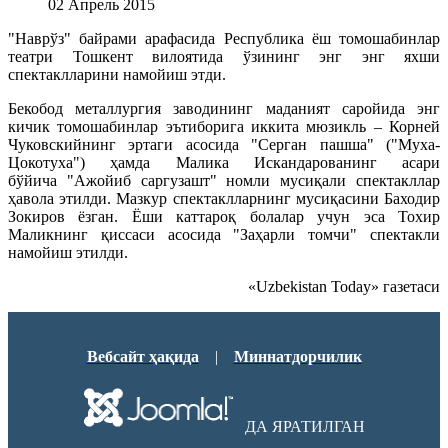
02 Апрель 2015
"Наврўз" байрами арафасида Республика ёш томошабинлар
театри Тошкент вилоятида ўзининг энг энг яхши
спектаклларини намойиш этди.
Бекобод металлургия заводининг маданият саройида энг
кичик томошабинлар эътиборига иккита мюзикль – Корней
Чуковскийнинг эртаги асосида "Серган пашша" ("Муха-
Цокотуха") ҳамда Малика Искандарованинг асари
бўйича "Ажойиб саргузашт" номли мусиқали спектакллар
ҳавола этилди. Мазкур спектаклларнинг мусиқасини Баходир
Зокиров ёзган. Ёши каттароқ болалар учун эса Тохир
Маликнинг қиссаси асосида "Заҳарли томчи" спектакли
намойиш этилди.
«Uzbekistan Today» газетаси
Вебсайт ҳақида
|
Миннатдорчилик
ДА ЯРАТИЛГАН