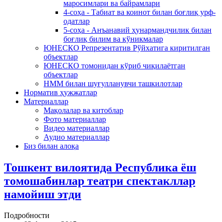
маросимлари ва байрамлари
4-соҳа - Табиат ва коинот билан боғлиқ урф-
одатлар
5-соҳа - Анъанавий ҳунармандчилик билан
боғлиқ билим ва кўникмалар
ЮНЕСКО Репрезентатив Рўйхатига киритилган
объектлар
ЮНЕСКО томонидан кўриб чиқилаётган
объектлар
НММ билан шуғулланувчи ташкилотлар
Норматив ҳужжатлар
Материаллар
Мақолалар ва китоблар
Фото материаллар
Видео материаллар
Аудио материаллар
Биз билан алоқа
Тошкент вилоятида Республика ёш
томошабинлар театри спектакллар
намойиш этди
Подробности