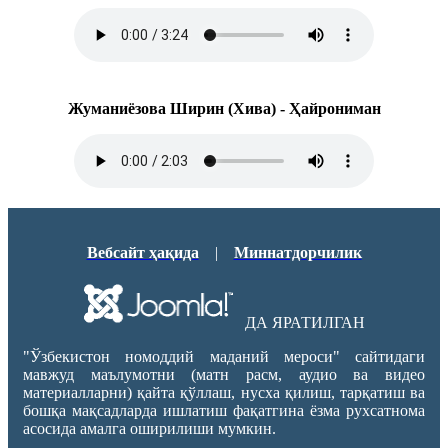
Жуманиёзова Ширин (Хива) - Ҳайрониман
Вебсайт ҳақида
|
Миннатдорчилик
ДА ЯРАТИЛГАН
"Ўзбекистон номоддий маданий мероси" сайтидаги
мавжуд маълумотни (матн расм, аудио ва видео
материалларни) қайта қўллаш, нусха қилиш, тарқатиш ва
бошқа мақсадларда ишлатиш фақатгина ёзма рухсатнома
асосида амалга оширилиши мумкин.