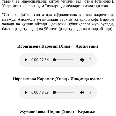
таъзия ва маросимларда китоб ўқувчи аёл, отин (отинойи).
Уларнинг иккаласи ҳам "ичкари"да аёлларга хизмат қилган.
"Сози халфа"лар санъатида жўрнавозлик ва якка ижрочилик
мавжуд. Ансамбль уч кишидан таркиб топади: халфа (гармон
чалади ва қўшиқ айтади), доирачи (қўшиқларга жўр бўлади,
баъзан рақс тушади) ва ўйинчи (рақс тушади ва лапар айтади).
Ибрагимова Каромат (Хива) – Арзим эшит
Ибрагимова Каромат (Хива) - Ишқимда куймас
Жуманиёзова Ширин (Хива) – Керакмас