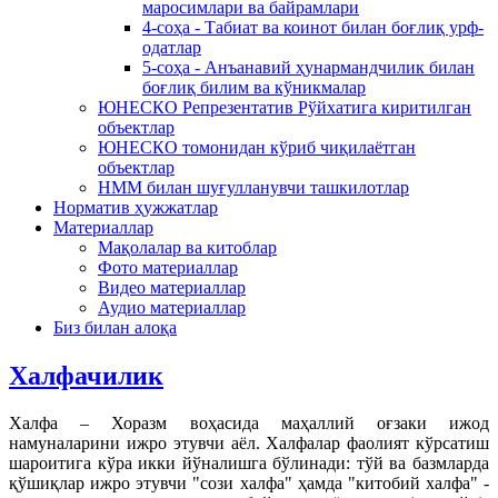
маросимлари ва байрамлари
4-соҳа - Табиат ва коинот билан боғлиқ урф-
одатлар
5-соҳа - Анъанавий ҳунармандчилик билан
боғлиқ билим ва кўникмалар
ЮНЕСКО Репрезентатив Рўйхатига киритилган
объектлар
ЮНЕСКО томонидан кўриб чиқилаётган
объектлар
НММ билан шуғулланувчи ташкилотлар
Норматив ҳужжатлар
Материаллар
Мақолалар ва китоблар
Фото материаллар
Видео материаллар
Аудио материаллар
Биз билан алоқа
Халфачилик
Халфа – Хоразм воҳасида маҳаллий оғзаки ижод
намуналарини ижро этувчи аёл. Халфалар фаолият кўрсатиш
шароитига кўра икки йўналишга бўлинади: тўй ва базмларда
қўшиқлар ижро этувчи "сози халфа" ҳамда "китобий халфа" -