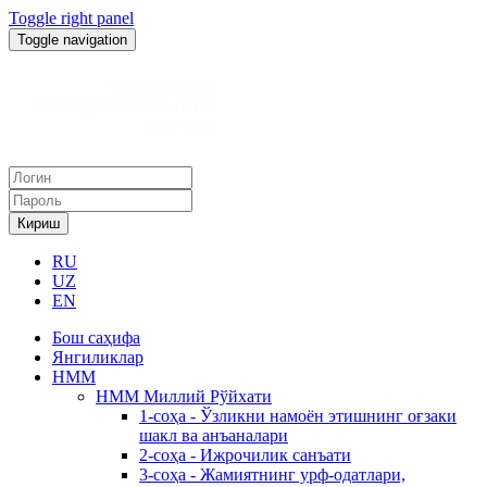
Toggle right panel
Toggle navigation
Кириш
RU
UZ
EN
Бош саҳифа
Янгиликлар
НММ
НММ Миллий Рўйхати
1-соҳа - Ўзликни намоён этишнинг оғзаки
шакл ва анъаналари
2-соҳа - Ижрочилик санъати
3-соҳа - Жамиятнинг урф-одатлари,