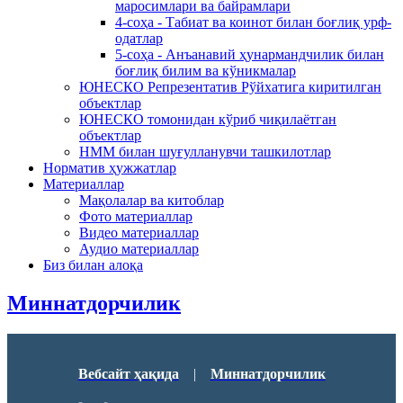
маросимлари ва байрамлари
4-соҳа - Табиат ва коинот билан боғлиқ урф-
одатлар
5-соҳа - Анъанавий ҳунармандчилик билан
боғлиқ билим ва кўникмалар
ЮНЕСКО Репрезентатив Рўйхатига киритилган
объектлар
ЮНЕСКО томонидан кўриб чиқилаётган
объектлар
НММ билан шуғулланувчи ташкилотлар
Норматив ҳужжатлар
Материаллар
Мақолалар ва китоблар
Фото материаллар
Видео материаллар
Аудио материаллар
Биз билан алоқа
Миннатдорчилик
Вебсайт ҳақида
|
Миннатдорчилик