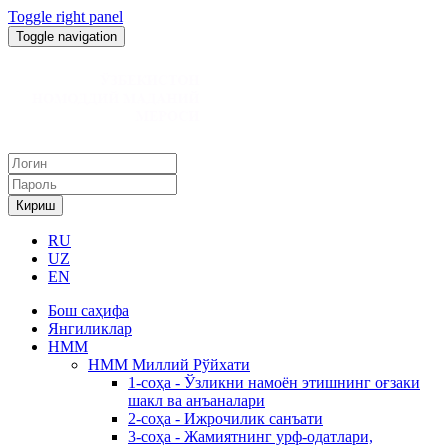
Toggle right panel
Toggle navigation
Кириш
RU
UZ
EN
Бош саҳифа
Янгиликлар
НММ
НММ Миллий Рўйхати
1-соҳа - Ўзликни намоён этишнинг оғзаки
шакл ва анъаналари
2-соҳа - Ижрочилик санъати
3-соҳа - Жамиятнинг урф-одатлари,