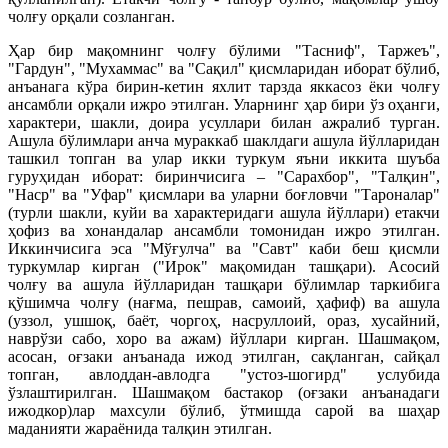
чолғу орқали созланган.
Ҳар бир мақомнинг чолғу бўлими "Тасниф", Таржеъ",
"Гардун", "Мухаммас" ва "Сақил" қисмларидан иборат бўлиб,
анъанага кўра бирин-кетин яхлит тарзда яккасоз ёки чолғу
ансамбли орқали ижро этилган. Уларнинг ҳар бири ўз оҳанги,
характери, шакли, доира усуллари билан ажралиб турган.
Ашула бўлимлари анча мураккаб шаклдаги ашула йўлларидан
ташкил топган ва улар икки туркум яъни иккита шуъба
гуруҳидан иборат: биринчисига – "Сарахбор", "Талқин",
"Наср" ва "Уфар" қисмлари ва уларни боғловчи "Тароналар"
(турли шакли, куйи ва характеридаги ашула йўллари) етакчи
ҳофиз ва хонандалар ансамбли томонидан ижро этилган.
Иккинчисига эса "Мўғулча" ва "Савт" каби беш қисмли
туркумлар кирган ("Ирок" мақомидан ташқари). Асосий
чолғу ва ашула йўлларидан ташқари бўлимлар таркибига
қўшимча чолғу (нағма, пешрав, самоий, ҳафиф) ва ашула
(уззол, ушшоқ, баёт, чоргоҳ, насруллоий, ораз, хусайний,
наврўзи сабо, хоро ва ажам) йўллари кирган. Шашмақом,
асосан, оғзаки анъанада ижод этилган, сақланган, сайқал
топган, авлоддан-авлодга "устоз-шогирд" услубида
ўзлаштирилган. Шашмақом бастакор (оғзаки анъанадаги
ижодкор)лар махсули бўлиб, ўтмишда сарой ва шаҳар
маданияти жараёнида талқин этилган.