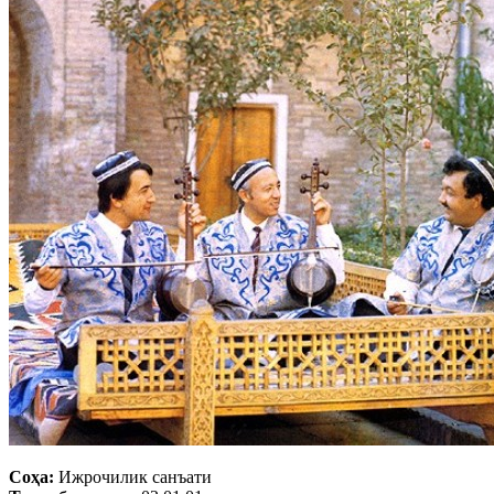
Соҳа:
Ижрочилик санъати