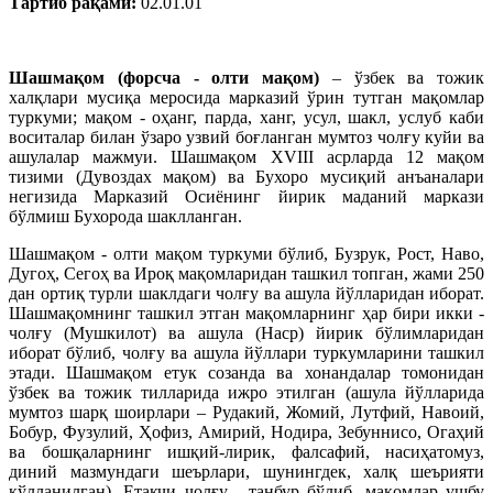
Тартиб рақами:
02.01.01
Шашмақом (форсча - олти мақом)
– ўзбек ва тожик
халқлари мусиқа меросида марказий ўрин тутган мақомлар
туркуми; мақом - оҳанг, парда, ханг, усул, шакл, услуб каби
воситалар билан ўзаро узвий боғланган мумтоз чолғу куйи ва
ашулалар мажмуи. Шашмақом ХVIII асрларда 12 мақом
тизими (Дувоздах мақом) ва Бухоро мусиқий анъаналари
негизида Марказий Осиёнинг йирик маданий маркази
бўлмиш Бухорода шаклланган.
Шашмақом - олти мақом туркуми бўлиб, Бузрук, Рост, Наво,
Дугоҳ, Сегоҳ ва Ироқ мақомларидан ташкил топган, жами 250
дан ортиқ турли шаклдаги чолғу ва ашула йўлларидан иборат.
Шашмақомнинг ташкил этган мақомларнинг ҳар бири икки -
чолғу (Мушкилот) ва ашула (Наср) йирик бўлимларидан
иборат бўлиб, чолғу ва ашула йўллари туркумларини ташкил
этади. Шашмақом етук созанда ва хонандалар томонидан
ўзбек ва тожик тилларида ижро этилган (ашула йўлларида
мумтоз шарқ шоирлари – Рудакий, Жомий, Лутфий, Навоий,
Бобур, Фузулий, Ҳофиз, Амирий, Нодира, Зебуннисо, Огаҳий
ва бошқаларнинг ишқий-лирик, фалсафий, насиҳатомуз,
диний мазмундаги шеърлари, шунингдек, халқ шеърияти
қўлланилган). Етакчи чолғу - танбур бўлиб, мақомлар ушбу