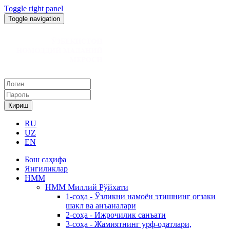
Toggle right panel
Toggle navigation
Кириш
RU
UZ
EN
Бош саҳифа
Янгиликлар
НММ
НММ Миллий Рўйхати
1-соҳа - Ўзликни намоён этишнинг оғзаки
шакл ва анъаналари
2-соҳа - Ижрочилик санъати
3-соҳа - Жамиятнинг урф-одатлари,