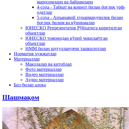
маросимлари ва байрамлари
4-соҳа - Табиат ва коинот билан боғлиқ урф-
одатлар
5-соҳа - Анъанавий ҳунармандчилик билан
боғлиқ билим ва кўникмалар
ЮНЕСКО Репрезентатив Рўйхатига киритилган
объектлар
ЮНЕСКО томонидан кўриб чиқилаётган
объектлар
НММ билан шуғулланувчи ташкилотлар
Норматив ҳужжатлар
Материаллар
Мақолалар ва китоблар
Фото материаллар
Видео материаллар
Аудио материаллар
Биз билан алоқа
Шашмақом