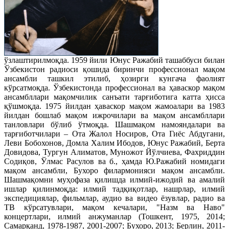
ўзлаштирилмоқда. 1959 йили Юнус Ражабий ташаббуси билан
Ўзбекистон радиоси қошида биринчи профессионал мақом
ансамбли ташкил этилиб, ҳозирги кунгача фаолият
кўрсатмоқда. Ўзбекистонда профессионал ва ҳаваскор мақом
ансамбллари мақомчилик санъати тарғиботига катта ҳисса
қўшмоқда. 1975 йилдан ҳаваскор мақом жамоалари ва 1983
йилдан бошлаб мақом ижрочилари ва мақом ансамбллари
танловлари бўлиб ўтмоқда. Шашмақом намояндалари ва
тарғиботчилари – Ота Жалол Носиров, Ота Гиёс Абдугани,
Леви Бобохонов, Домла Халим Ибодов, Юнус Ражабий, Берта
Довидова, Тургун Алиматов, Муножот Йўлчиева, Фахриддин
Содиқов, Ўлмас Расулов ва б., ҳамда Ю.Ражабий номидаги
мақом ансамбли, Бухоро филармонияси мақом ансамбли.
Шашмақомни муҳофаза қилишда илмий-ижодий ва амалий
ишлар қилинмоқда: илмий тадқиқотлар, нашрлар, илмий
экспедициялар, фильмлар, аудио ва видео ёзувлар, радио ва
ТВ кўрсатувлари, мақом кечалари, "Назм ва Наво"
концертлари, илмий анжуманлар (Тошкент, 1975, 2014;
Самарқанд, 1978-1987, 2001-2007; Бухоро, 2013; Берлин, 2011-