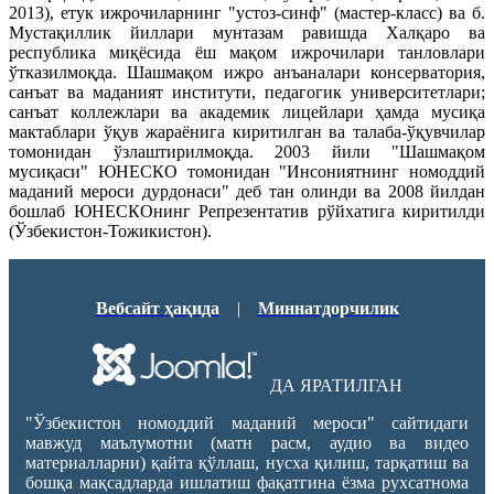
2013), етук ижрочиларнинг "устоз-синф" (мастер-класс) ва б.
Мустақиллик йиллари мунтазам равишда Халқаро ва
республика миқёсида ёш мақом ижрочилари танловлари
ўтказилмоқда. Шашмақом ижро анъаналари консерватория,
санъат ва маданият институти, педагогик университетлари;
санъат коллежлари ва академик лицейлари ҳамда мусиқа
мактаблари ўқув жараёнига киритилган ва талаба-ўқувчилар
томонидан ўзлаштирилмоқда. 2003 йили "Шашмақом
мусиқаси" ЮНЕСКО томонидан "Инсониятнинг номоддий
маданий мероси дурдонаси" деб тан олинди ва 2008 йилдан
бошлаб ЮНЕСКОнинг Репрезентатив рўйхатига киритилди
(Ўзбекистон-Тожикистон).
Вебсайт ҳақида
|
Миннатдорчилик
ДА ЯРАТИЛГАН
"Ўзбекистон номоддий маданий мероси" сайтидаги
мавжуд маълумотни (матн расм, аудио ва видео
материалларни) қайта қўллаш, нусха қилиш, тарқатиш ва
бошқа мақсадларда ишлатиш фақатгина ёзма рухсатнома