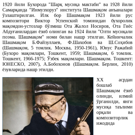
1920 йили Бухорода "Шарқ мусиқа мактаби" ва 1928 йили
Самарқанда "Инмузхоруз" института Шашмақом анъаналари
ўзлаштирилган. Илк бор Шашмақом 1923 йили рус
композитори Виктор Успенский томонидан бухоролик
мақомдон-устозлар бўлмиш Ота Жалол Носиров, Ота Гиёс
Абдуғанилардан ёзиб олинган ва 1924 йили "Олти мусиқали
поэма. Шашмақом" номи билан нашр этилган. Кейинчалик
Шашмақом Б.Файзуллаев, Ф.Шахобов ва Ш.Соҳибов
(Шашмақом, 5 томлик. Москва, 1950-1961), Юнус Ражабий
(Бухоро мақомлари, Тошкент, 1959; Шашмақом, 6 томлик.
Тошкент, 1966-1975; Ўзбек мақомлари. Шашмақом. Тошкент:
ЮНЕСКО, 2007), А.Бобохонов (Шашмақом. Берлин, 2010)
ёзувларида нашр этилди.
ХХ асрдан
бошлаб
Шашмақом ёзиб
олинди, илмий
ўрганилди, янги
мусиқа таълими
орқали ва
композиторлик
ижодида