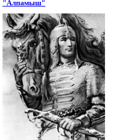
"Алпамыш"