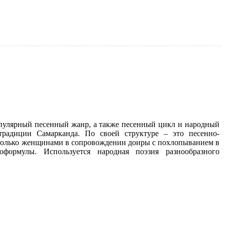
опулярный песенный жанр, а также песенный цикл и народный
традиции Самарканда. По своей структуре – это песенно-
только женщинами в сопровождении доиры с похлопыванием в
формулы. Используется народная поэзия разнообразного