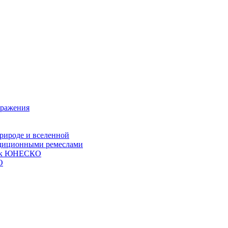
ыражения
природе и вселенной
радиционными ремеслами
сок ЮНЕСКО
О