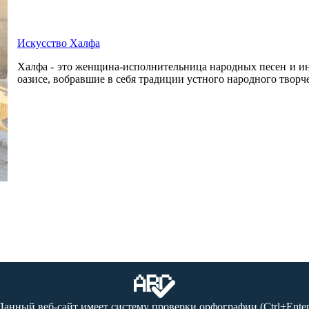
Искусство Халфа
Халфа - это женщина-исполнительница народных песен и ин
оазисе, вобравшие в себя традиции устного народного творче
Данный веб-сайт имеет систему проверки орфографии (Ctrl+Enter