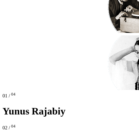
04
01 /
Yunus Rajabiy
04
02 /