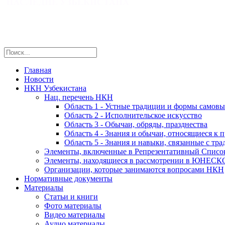
Главная
Новости
НКН Узбекистана
Нац. перечень НКН
Область 1 - Устные традиции и формы самов
Область 2 - Исполнительское искусство
Область 3 - Обычаи, обряды, празднества
Область 4 - Знания и обычаи, относящиеся к 
Область 5 - Знания и навыки, связанные с т
Элементы, включенные в Репрезентативный Спи
Элементы, находящиеся в рассмотрении в ЮНЕСК
Организации, которые занимаются вопросами НКН
Нормативные документы
Материалы
Статьи и книги
Фото материалы
Видео материалы
Аудио материалы